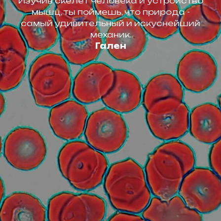
Изучив скелет человека и устройство
мышц, ты поймешь, что природа -
самый удивительный и искуснейший
механик.
Гален